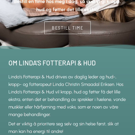
Bestill en time hos meg i dag, så skal vi gi kropp,
hud og føtter det lille ekstra!
BESTILL TIME
OM LINDA'S FOTTERAPI & HUD
Linda’s Fotterapi & Hud drives av daglig leder og hud-,
kropp- og fotterapeut Linda Christin Smaadal Eriksen. Hos
Linda’s Fotterapi & Hud vil kropp, hud og føtter få det lille
ekstra, enten det er behandling av sprekker i hælene, vonde
muskler eller hårfjerning med voks, som er noen av våre
mange behandlinger.
Det er viktig å prioritere seg selv og sin helse først, slik at
man kan ha energi til andre!