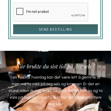
SEND BESTILLING
Når brukte du sist tid på deg selv?
I en hektisk hverdag kan det være lett å glemme at
man må ta vare på seg selv og kroppen. Er det en
stund siden du har brukt tid på å slappe helt av og ta
vare på hud og kropp? Da er det på tide å prioritere
deg selv!