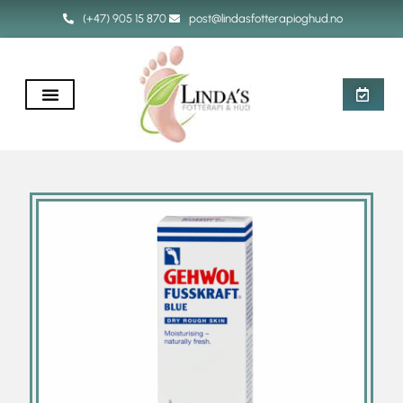
(+47) 905 15 870
post@lindasfotterapioghud.no