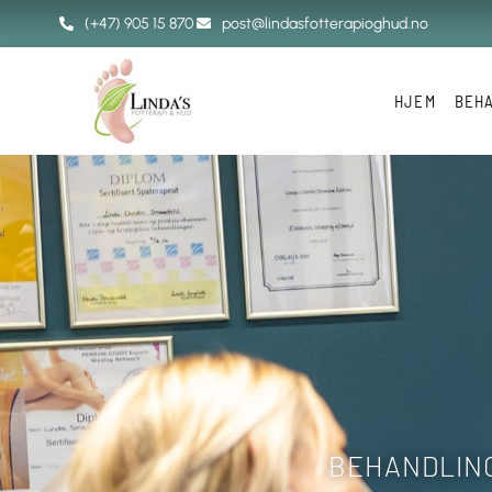
(+47) 905 15 870
post@lindasfotterapioghud.no
HJEM
BEH
BEHANDLING