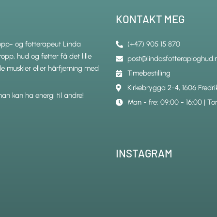
KONTAKT MEG
ropp- og fotterapeut Linda
(+47) 905 15 870
opp, hud og føtter få det lille
post@lindasfotterapioghud.
de muskler eller hårfjerning med
Timebestilling
Kirkebrygga 2-4, 1606 Fredri
 man kan ha energi til andre!
Man - fre: 09:00 - 16:00 | To
INSTAGRAM