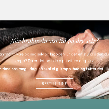
Når brukte du sist tid på deg selv?
n må ta vare på seg selv og kroppen. Er det en stund siden du 
kropp? Da er det på tide å prioritere deg selv!
en time hos meg i dag, så skal vi gi kropp, hud og føtter det lill
BESTILL TIME