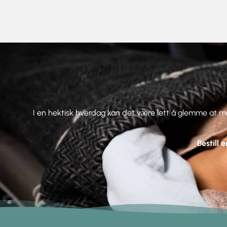
I en hektisk hverdag kan det være lett å glemme at ma
Bestill 