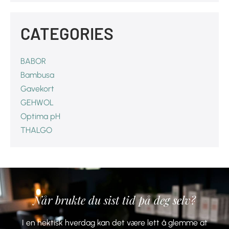
CATEGORIES
BABOR
Bambusa
Gavekort
GEHWOL
Optima pH
THALGO
Når brukte du sist tid på deg selv?
I en hektisk hverdag kan det være lett å glemme at