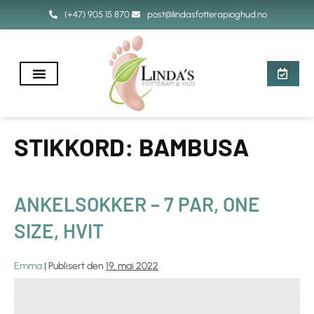
(+47) 905 15 870
post@lindasfotterapioghud.no
STIKKORD:
BAMBUSA
ANKELSOKKER – 7 PAR, ONE
SIZE, HVIT
Emma
|
Publisert den
19. mai 2022