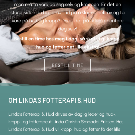
man må ta vare på seg selv og kroppen. Er det en
stund siden du har brukt tid på å slappe helt av og ta
vare på hud og kropp? Da er det på tide å prioritere
deg selv!
Bestill en time hos meg i dag, så skal vi gi kropp,
hud og føtter det lille ekstra!
BESTILL TIME
OM LINDA'S FOTTERAPI & HUD
Linda’s Fotterapi & Hud drives av daglig leder og hud-,
kropp- og fotterapeut Linda Christin Smaadal Eriksen. Hos
Linda’s Fotterapi & Hud vil kropp, hud og føtter få det lille