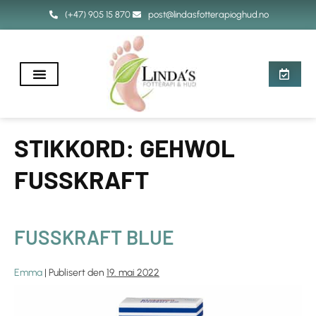
(+47) 905 15 870
post@lindasfotterapioghud.no
STIKKORD:
GEHWOL
FUSSKRAFT
FUSSKRAFT BLUE
Emma
|
Publisert den
19. mai 2022