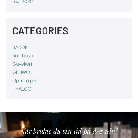
mai 2022
CATEGORIES
BABOR
Bambusa
Gavekort
GEHWOL
Optima pH
THALGO
Når brukte du sist tid på deg selv?