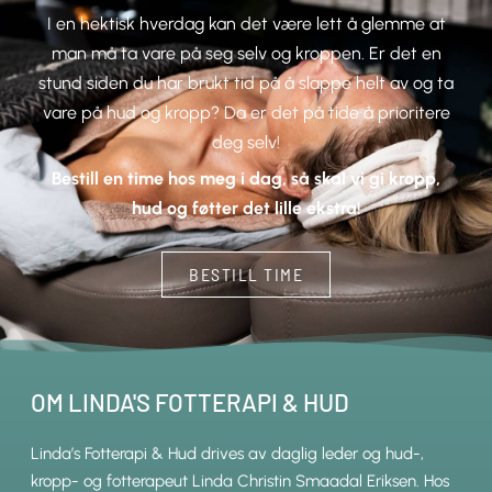
I en hektisk hverdag kan det være lett å glemme at
man må ta vare på seg selv og kroppen. Er det en
stund siden du har brukt tid på å slappe helt av og ta
vare på hud og kropp? Da er det på tide å prioritere
deg selv!
Bestill en time hos meg i dag, så skal vi gi kropp,
hud og føtter det lille ekstra!
BESTILL TIME
OM LINDA'S FOTTERAPI & HUD
Linda’s Fotterapi & Hud drives av daglig leder og hud-,
kropp- og fotterapeut Linda Christin Smaadal Eriksen. Hos